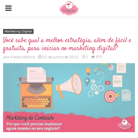
P
R
Marketing Digital
Você sabe qual a melhor estratégia, além de fácil e
I
gratuita, para iniciar no marketing digital?
M
por
Paola Martins
20 de junho de 2022
1
377
A
R
Y
M